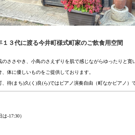
余年１３代に渡る今井町様式町家のご飲食用空間
風のささやき、小鳥のさえずりを肌で感じながらゆったりと寛
け、体に優しいものをご提供しております。
、待(まち)久(く)良(ら)ではピアノ演奏自由（町なかピアノ）
日は-17:30）