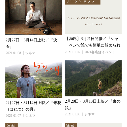
【満席】3月21日開催／『シャ
2月27日・3月14日上映／『決
ーペンで誰でも簡単に始めら...
着』
2021.01.07
2021各店舗イベント
2021.01.08
シネマ
2月28日・3月13日上映／『東の
2月27日・3月14日上映／『朱花
狼』
（はねづ）の月』
2021.01.06
シネマ
2021.01.07
シネマ